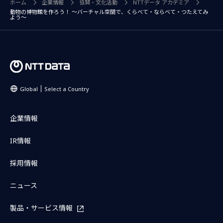
ホーム
企業情報
協賛・文化活動
NTTデータ アカデミア
動物の博物館を作ろう！ ～バーチャル空間で、くらべて・ならべて・つたえてみ
よう～
Global
Select a Country
企業情報
IR情報
採用情報
ニュース
製品・サービス情報