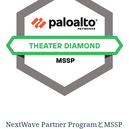
NextWave Partner ProgramとMSSP