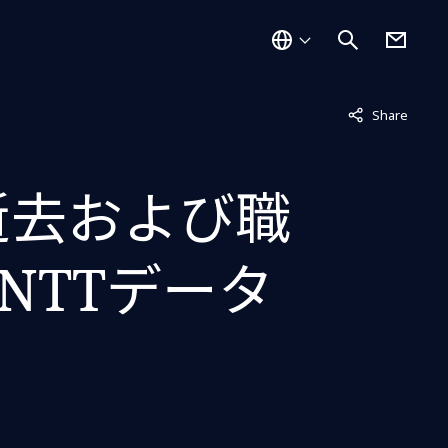
非表示中
Share
逝去および職
NTTデータ