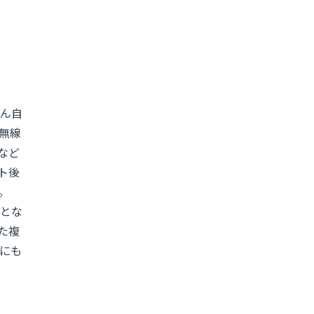
ん自
無線
など
ト後
。
能とな
た複
にも