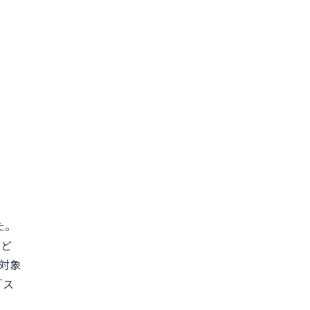
た。
など
対象
「ス