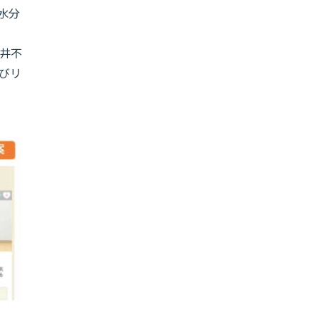
水分
井不
びリ