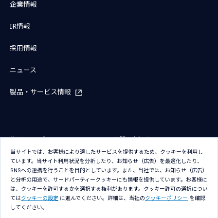
企業情報
IR情報
採用情報
ニュース
製品・サービス情報
サイトマップ
お問い合わせ
当サイトでは、お客様により適したサービスを提供するため、クッキーを利用し
サイトのご利用条件
プライバシーポリシー
ています。当サイト利用状況を分析したり、お知らせ（広告）を最適化したり、
アクセシビリティポリシー
クッキー（Cookie）ポリシー
SNSへの連携を行うことを目的としています。また、当社では、お知らせ（広告）
と分析の用途で、サードパーティークッキーにも情報を提供しています。お客様に
クッキー（Cookie）プリファレン
は、クッキーを許可するかを選択する権利があります。クッキー許可の選択につい
ス
ては
クッキーの設定
に進んでください。詳細は、当社の
クッキーポリシー
を確認
してください。