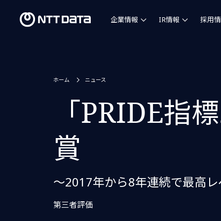
企業情報
IR情報
採用情
ホーム
ニュース
「PRIDE指
賞
～2017年から8年連続で最高
第三者評価