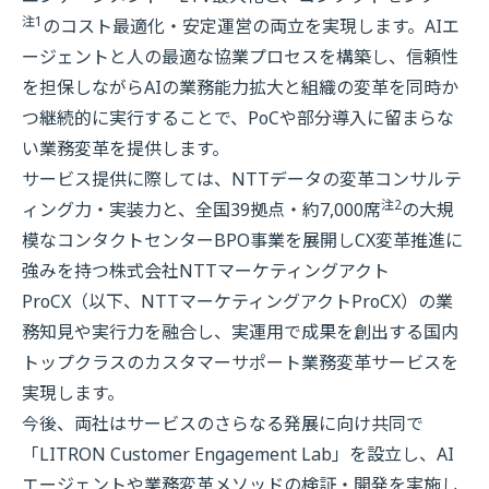
注1
のコスト最適化・安定運営の両立を実現します。AIエ
ージェントと人の最適な協業プロセスを構築し、信頼性
を担保しながらAIの業務能力拡大と組織の変革を同時か
つ継続的に実行することで、PoCや部分導入に留まらな
い業務変革を提供します。
サービス提供に際しては、NTTデータの変革コンサルテ
注2
ィング力・実装力と、全国39拠点・約7,000席
の大規
模なコンタクトセンターBPO事業を展開しCX変革推進に
強みを持つ株式会社NTTマーケティングアクト
ProCX（以下、NTTマーケティングアクトProCX）の業
務知見や実行力を融合し、実運用で成果を創出する国内
トップクラスのカスタマーサポート業務変革サービスを
実現します。
今後、両社はサービスのさらなる発展に向け共同で
「LITRON Customer Engagement Lab」を設立し、AI
エージェントや業務変革メソッドの検証・開発を実施し