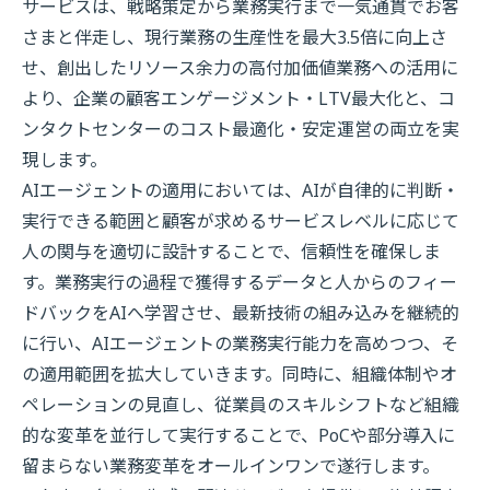
サービスは、戦略策定から業務実行まで一気通貫でお客
さまと伴走し、現行業務の生産性を最大3.5倍に向上さ
せ、創出したリソース余力の高付加価値業務への活用に
より、企業の顧客エンゲージメント・LTV最大化と、コ
ンタクトセンターのコスト最適化・安定運営の両立を実
現します。
AIエージェントの適用においては、AIが自律的に判断・
実行できる範囲と顧客が求めるサービスレベルに応じて
人の関与を適切に設計することで、信頼性を確保しま
す。業務実行の過程で獲得するデータと人からのフィー
ドバックをAIへ学習させ、最新技術の組み込みを継続的
に行い、AIエージェントの業務実行能力を高めつつ、そ
の適用範囲を拡大していきます。同時に、組織体制やオ
ペレーションの見直し、従業員のスキルシフトなど組織
的な変革を並行して実行することで、PoCや部分導入に
留まらない業務変革をオールインワンで遂行します。