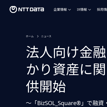
企業情報
IR情報
採用情
ホーム
ニュース
法人向け金融
かり資産に関
供開始
～「BizSOL_Square®