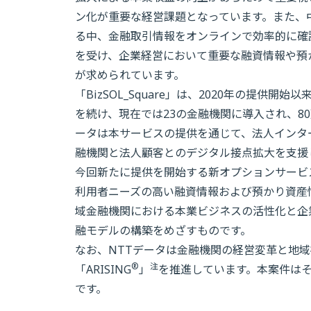
ン化が重要な経営課題となっています。また、
る中、金融取引情報をオンラインで効率的に確
を受け、企業経営において重要な融資情報や預
が求められています。
「BizSOL_Square」は、2020年の提
を続け、現在では23の金融機関に導入され、8
ータは本サービスの提供を通じて、法人インタ
融機関と法人顧客とのデジタル接点拡大を支援
今回新たに提供を開始する新オプションサービ
利用者ニーズの高い融資情報および預かり資産
域金融機関における本業ビジネスの活性化と企
融モデルの構築をめざすものです。
なお、NTTデータは金融機関の経営変革と地
®
注
「ARISING
」
を推進しています。本案件は
です。