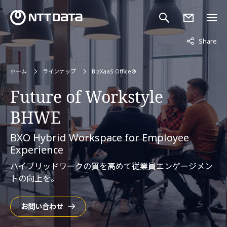
非表示中
Share
ホーム
ラインナップ
BizXaaS Office®
Future of Workstyle
BHWE
BXO Hybrid Workspace for Employee
Experience
ハイブリッドワークの質を高めて従業員エンゲージメン
トの向上を。
お問い合わせ