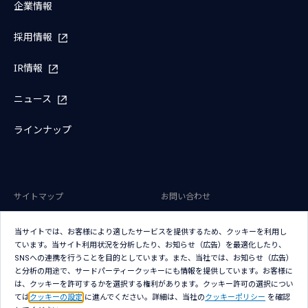
企業情報
採用情報
IR情報
ニュース
ラインナップ
サイトマップ
お問い合わせ
サイトのご利用条件
プライバシーポリシー
当サイトでは、お客様により適したサービスを提供するため、クッキーを利用し
アクセシビリティポリシー
クッキー（Cookie）ポリシー
ています。当サイト利用状況を分析したり、お知らせ（広告）を最適化したり、
SNSへの連携を行うことを目的としています。また、当社では、お知らせ（広告）
クッキー（Cookie）プリファレン
と分析の用途で、サードパーティークッキーにも情報を提供しています。お客様に
ス
は、クッキーを許可するかを選択する権利があります。クッキー許可の選択につい
ては
クッキーの設定
に進んでください。詳細は、当社の
クッキーポリシー
を確認