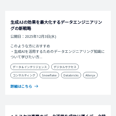
生成AIの効果を最大化するデータエンジニアリン
グの新戦略
公開日：2025年12月3日(水)
このような方におすすめ
・生成AIを活用するためのデータエンジニアリング知識に
ついて学びたい方
・社内の煩雑なデータをどう活用すると良いかお悩みの方
データ＆インテリジェンス
デジタルサクセス
・データ基盤にデータは蓄積されているもののデータをう
まく活用できていない企業の方
コンサルティング
Snowflake
Databricks
Alteryx
・生成AI活用やデータエンジニアリングの具体的なユース
ケースを知りたい方
詳細はこちら