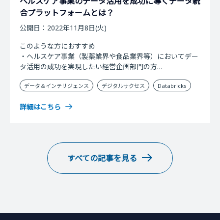
ヘルスケア事業のデータ活用を成功に導くデータ統
合プラットフォームとは？
公開日：2022年11月8日(火)
このような方におすすめ
・ヘルスケア事業（製薬業界や食品業界等）においてデー
タ活用の成功を実現したい経営企画部門の方
・ヘルスケア事業（製薬業界や食品業界等）におけるAI・
データ＆インテリジェンス
デジタルサクセス
Databricks
機械学習の具体事例の情報収集をしている事業部門の方
・最適なデータ統合プラットフォームやデジタル活用に興
詳細はこちら
味のあるIT部門・DX推進部門の方
すべての記事を見る