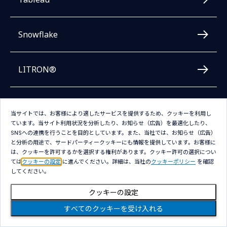
Snowflake
LITRON®
DataRobot
当サイトでは、お客様により適したサービスを提供するため、クッキーを利用し
ています。当サイト利用状況を分析したり、お知らせ（広告）を最適化したり、
SNSへの連携を行うことを目的としています。また、当社では、お知らせ（広告）
Alteryx（アルテリックス）
と分析の用途で、サードパーティークッキーにも情報を提供しています。お客様に
は、クッキーを許可するかを選択する権利があります。クッキー許可の選択につい
ては
クッキーの設定
に進んでください。詳細は、当社の
クッキーポリシー
を確認
してください。
Databricks
クッキーの設定
Informatica
すべてのクッキーを受け入れる