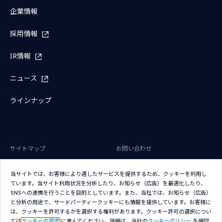
企業情報
採用情報
IR情報
ニュース
ラインナップ
サイトマップ
お問い合わせ
サイトのご利用条件
プライバシーポリシー
当サイトでは、お客様により適したサービスを提供するため、クッキーを利用し
アクセシビリティポリシー
クッキー（Cookie）ポリシー
ています。当サイト利用状況を分析したり、お知らせ（広告）を最適化したり、
SNSへの連携を行うことを目的としています。また、当社では、お知らせ（広告）
クッキー（Cookie）プリファレン
と分析の用途で、サードパーティークッキーにも情報を提供しています。お客様に
ス
は、クッキーを許可するかを選択する権利があります。クッキー許可の選択につい
ては
クッキーの設定
に進んでください。詳細は、当社の
クッキーポリシー
を確認