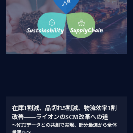
在庫1割減、品切れ5割減、物流効率1割
改善――ライオンのSCM改革への道
～NTTデータとの共創で実現、部分最適から全体
最適へ～