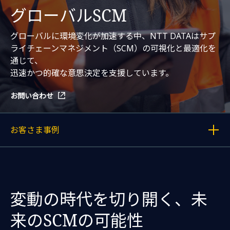
グローバルSCM
グローバルに環境変化が加速する中、NTT DATAはサプ
ライチェーンマネジメント（SCM）の可視化と最適化を
通じて、
迅速かつ的確な意思決定を支援しています。
お問い合わせ
お客さま事例
各記事へのリンクを表示する
変動の時代を切り開く、
未
来のSCMの可能性