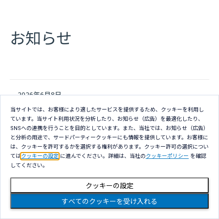
お知らせ
2026年6月8日
当サイトでは、お客様により適したサービスを提供するため、クッキーを利用し
株式会社NTTデータ
ています。当サイト利用状況を分析したり、お知らせ（広告）を最適化したり、
トピックス
SNSへの連携を行うことを目的としています。また、当社では、お知らせ（広告）
と分析の用途で、サードパーティークッキーにも情報を提供しています。お客様に
製造業の暗黙知継承を支援する「デジタル
は、クッキーを許可するかを選択する権利があります。クッキー許可の選択につい
新しいウィンドウで開きま
SECIモデル」の実証を開始
ては
クッキーの設定
に進んでください。詳細は、当社の
クッキーポリシー
を確認
してください。
2025年12月16日
クッキーの設定
すべてのクッキーを受け入れる
株式会社NTTデータ
トピックス