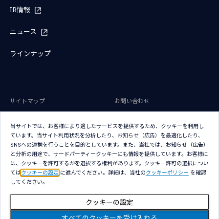
IR情報
ニュース
ラインナップ
サイトマップ
お問い合わせ
サイトのご利用条件
プライバシーポリシー
当サイトでは、お客様により適したサービスを提供するため、クッキーを利用し
アクセシビリティポリシー
クッキー（Cookie）ポリシー
ています。当サイト利用状況を分析したり、お知らせ（広告）を最適化したり、
SNSへの連携を行うことを目的としています。また、当社では、お知らせ（広告）
クッキー（Cookie）プリファレン
と分析の用途で、サードパーティークッキーにも情報を提供しています。お客様に
ス
は、クッキーを許可するかを選択する権利があります。クッキー許可の選択につい
ては
クッキーの設定
に進んでください。詳細は、当社の
クッキーポリシー
を確認
してください。
クッキーの設定
Copyright © NTT DATA Japan Corporation
すべてのクッキーを受け入れる