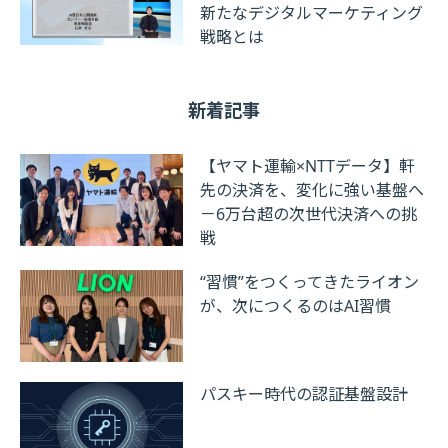
新たなデジタルマーケティング
戦略とは
新着記事
【ヤマト運輸×NTTデータ】軒
先の決済を、変化に強い基盤へ
－6万台超の次世代決済への挑
戦
“習慣”をつくってきたライオン
が、次につくるのはAI習慣
パスキー時代の認証基盤設計