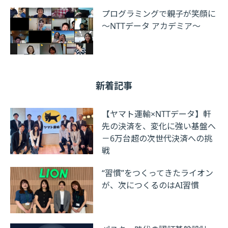
プログラミングで親子が笑顔に
～NTTデータ アカデミア～
新着記事
【ヤマト運輸×NTTデータ】軒
先の決済を、変化に強い基盤へ
－6万台超の次世代決済への挑
戦
“習慣”をつくってきたライオン
が、次につくるのはAI習慣