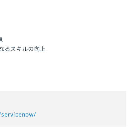
現
る更なるスキルの向上
/servicenow/