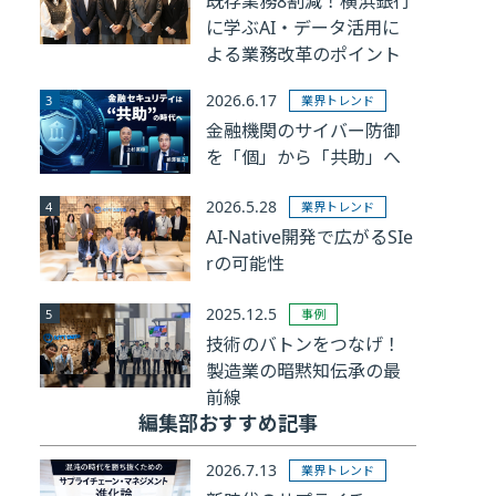
既存業務8割減！横浜銀行
に学ぶAI・データ活用に
よる業務改革のポイント
2026.6.17
業界トレンド
金融機関のサイバー防御
を「個」から「共助」へ
2026.5.28
業界トレンド
AI-Native開発で広がるSIe
rの可能性
2025.12.5
事例
技術のバトンをつなげ！
製造業の暗黙知伝承の最
前線
編集部おすすめ記事
2026.7.13
業界トレンド