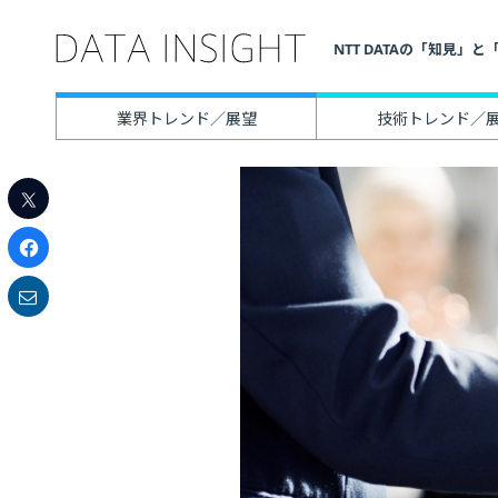
NTT DATAの「知見
業界トレンド／展望
技術トレンド／