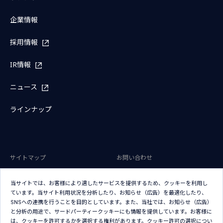
企業情報
採用情報
IR情報
ニュース
ラインナップ
サイトマップ
お問い合わせ
サイトのご利用条件
プライバシーポリシー
当サイトでは、お客様により適したサービスを提供するため、クッキーを利用し
アクセシビリティポリシー
クッキー（Cookie）ポリシー
ています。当サイト利用状況を分析したり、お知らせ（広告）を最適化したり、
SNSへの連携を行うことを目的としています。また、当社では、お知らせ（広告）
クッキー（Cookie）プリファレン
と分析の用途で、サードパーティークッキーにも情報を提供しています。お客様に
ス
は、クッキーを許可するかを選択する権利があります。クッキー許可の選択につい