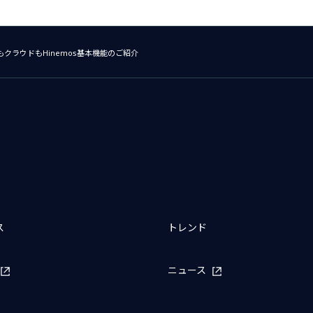
クラウドもHinemos基本機能のご紹介
ス
トレンド
ニュース