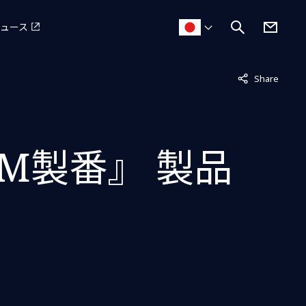
ュース
非表示中
Share
IM製番』 製品