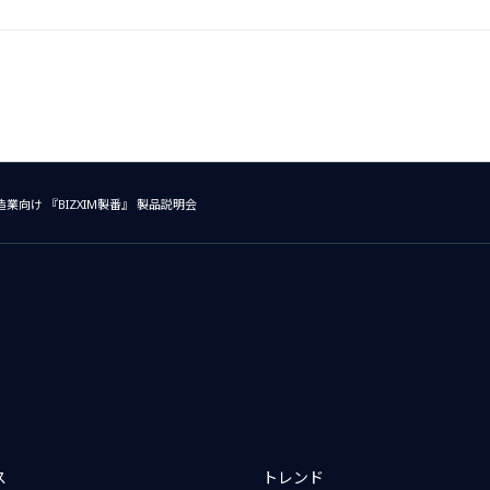
業向け 『BIZXIM製番』 製品説明会
ス
トレンド