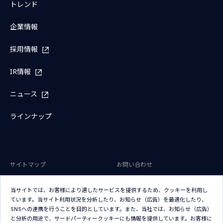
トレンド
企業情報
採用情報
IR情報
ニュース
ラインナップ
サイトマップ
お問い合わせ
サイトのご利用条件
プライバシーポリシー
当サイトでは、お客様により適したサービスを提供するため、クッキーを利用し
アクセシビリティポリシー
クッキー（Cookie）ポリシー
ています。当サイト利用状況を分析したり、お知らせ（広告）を最適化したり、
SNSへの連携を行うことを目的としています。また、当社では、お知らせ（広告）
クッキー（Cookie）プリファレン
と分析の用途で、サードパーティークッキーにも情報を提供しています。お客様に
ス