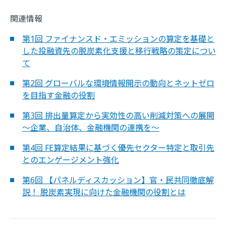
関連情報
第1回 ファイナンスド・エミッションの算定を基礎と
した投融資先の脱炭素化支援と移行戦略の策定につい
て
第2回 グローバルな環境情報開示の動向とネットゼロ
を目指す金融の役割
第3回 排出量算定から実効性の高い削減対策への展開
～企業、自治体、金融機関の連携を～
第4回 FE算定結果に基づく優先セクター特定と取引先
とのエンゲージメント強化
第6回 【パネルディスカッション】官・民共同徹底解
説！ 脱炭素実現に向けた金融機関の役割とは