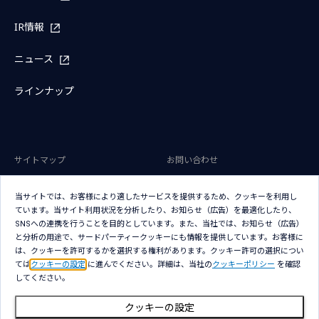
IR情報
ニュース
ラインナップ
サイトマップ
お問い合わせ
サイトのご利用条件
プライバシーポリシー
当サイトでは、お客様により適したサービスを提供するため、クッキーを利用し
アクセシビリティポリシー
クッキー（Cookie）ポリシー
ています。当サイト利用状況を分析したり、お知らせ（広告）を最適化したり、
SNSへの連携を行うことを目的としています。また、当社では、お知らせ（広告）
クッキー（Cookie）プリファレン
と分析の用途で、サードパーティークッキーにも情報を提供しています。お客様に
ス
は、クッキーを許可するかを選択する権利があります。クッキー許可の選択につい
ては
クッキーの設定
に進んでください。詳細は、当社の
クッキーポリシー
を確認
してください。
クッキーの設定