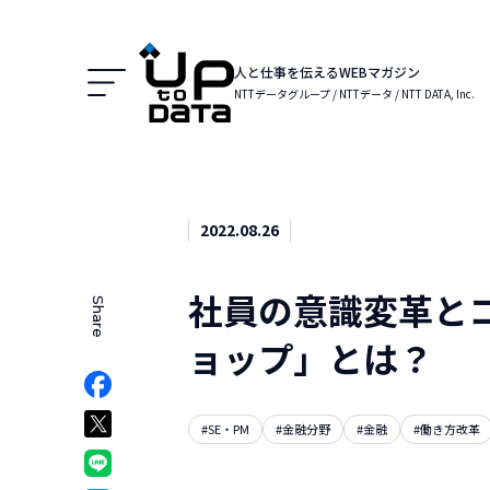
Menu
人と仕事を伝えるWEBマガジン
NTTデータグループ / NTTデータ / NTT DATA, Inc.
2022.08.26
社員の意識変革と
Share
でシェア
ョップ」とは？
Facebookでシェア
ア
Xでシェア
#SE・PM
#金融分野
#金融
#働き方改革
クマークでシェア
LINEでシェア