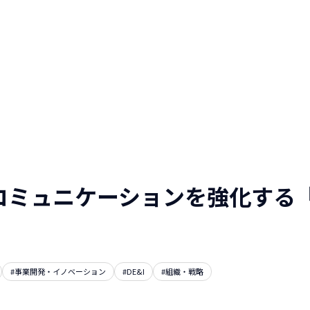
人と仕事を伝える
WEBマガジン
NTTデータグループ/NTTデー
タ/NTT DATA, Inc.
コミュニケーションを強化する
#事業開発・イノベーション
#DE&I
#組織・戦略