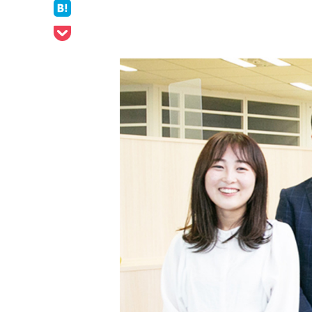
ェア
はてなブックマークでシェア
Pocketでシェア