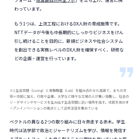
わっています。
もう1つは、上流工程におけるDX人財の育成施策です。
NTTデータが今後も中長期的にしっかりビジネスをけん
引し続けることを目的に、新規ビジネスや社会システム
を創出できる実務レベルのDX人財を確保すべく、研修な
どの企画・運営を行っています。
※1 生活空間（Living）と実験験室（Lab）を組み合わせた造語で、まちの主
役＝住民に加え、行政や企業、大学など様々な立場の人が集い協働し、社会の
リ・デザインやサービスを生み出す生活空間に近い場所を指す。住民主体のオ
ープンイノベーションの拠点として近年注目を集めている
ベクトルの異なる2つの取り組みに日々奔走する赤木。学生
時代は法学部で政治とジャーナリズムを学び、情報を発信す
るプラットフォームを自ら創ることに興味を抱いていたと振