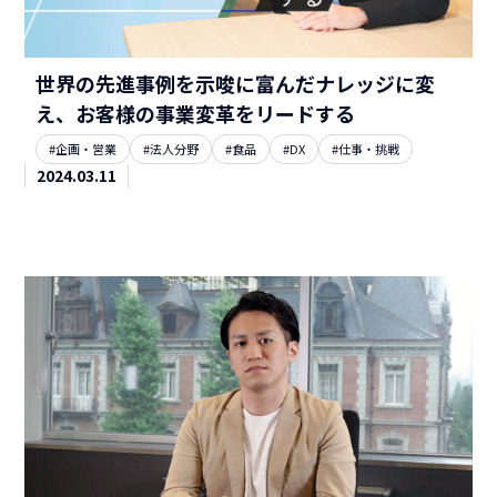
世界の先進事例を示唆に富んだナレッジに変
え、お客様の事業変革をリードする
#企画・営業
#法人分野
#食品
#DX
#仕事・挑戦
2024.03.11