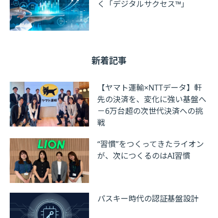
く「デジタルサクセス™」
新着記事
【ヤマト運輸×NTTデータ】軒
先の決済を、変化に強い基盤へ
－6万台超の次世代決済への挑
戦
“習慣”をつくってきたライオン
が、次につくるのはAI習慣
パスキー時代の認証基盤設計