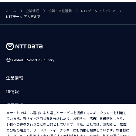
ホーム
企業情報
協賛・文化活動
NTTデータ アカデミア
NTTデータ アカデミア
Global
Select a Country
企業情報
IR情報
採用情報
当サイトでは、お客様により適したサービスを提供するため、クッキーを利用し
ニュース
ています。当サイト利用状況を分析したり、お知らせ（広告）を最適化したり、
SNSへの連携を行うことを目的としています。また、当社では、お知らせ（広告）
と分析の用途で、サードパーティークッキーにも情報を提供しています。お客様に
製品・サービス情報