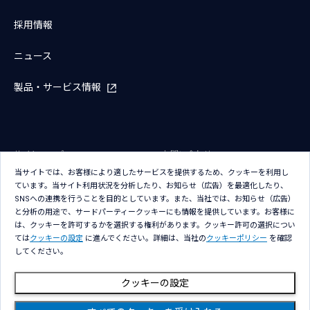
採用情報
ニュース
製品・サービス情報
サイトマップ
お問い合わせ
当サイトでは、お客様により適したサービスを提供するため、クッキーを利用し
サイトのご利用条件
プライバシーポリシー
ています。当サイト利用状況を分析したり、お知らせ（広告）を最適化したり、
アクセシビリティポリシー
クッキー（Cookie）ポリシー
SNSへの連携を行うことを目的としています。また、当社では、お知らせ（広告）
と分析の用途で、サードパーティークッキーにも情報を提供しています。お客様に
クッキー（Cookie）プリファレン
は、クッキーを許可するかを選択する権利があります。クッキー許可の選択につい
ス
ては
クッキーの設定
に進んでください。詳細は、当社の
クッキーポリシー
を確認
してください。
クッキーの設定