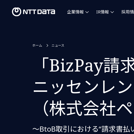
企業情報
IR情報
採用情
ホーム
ニュース
「BizPa
ニッセンレン
（株式会社ペ
～BtoB取引における“請求書