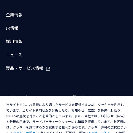
企業情報
IR情報
採用情報
ニュース
製品・サービス情報
サイトマップ
お問い合わせ
当サイトでは、お客様により適したサービスを提供するため、クッキーを利用し
サイトのご利用条件
プライバシーポリシー
ています。当サイト利用状況を分析したり、お知らせ（広告）を最適化したり、
アクセシビリティポリシー
クッキー（Cookie）ポリシー
SNSへの連携を行うことを目的としています。また、当社では、お知らせ（広告）
と分析の用途で、サードパーティークッキーにも情報を提供しています。お客様に
クッキー（Cookie）プリファレン
は、クッキーを許可するかを選択する権利があります。クッキー許可の選択につい
ス