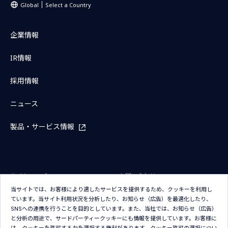
Global
Select a Country
企業情報
IR情報
採用情報
ニュース
製品・サービス情報
サイトマップ
お問い合わせ
当サイトでは、お客様により適したサービスを提供するため、クッキーを利用し
サイトのご利用条件
プライバシーポリシー
ています。当サイト利用状況を分析したり、お知らせ（広告）を最適化したり、
アクセシビリティポリシー
クッキー（Cookie）ポリシー
SNSへの連携を行うことを目的としています。また、当社では、お知らせ（広告）
と分析の用途で、サードパーティークッキーにも情報を提供しています。お客様に
クッキー（Cookie）プリファレン