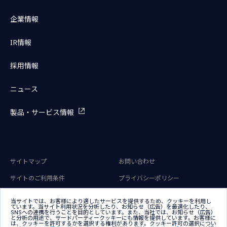
企業情報
IR情報
採用情報
ニュース
製品・サービス情報
サイトマップ
お問い合わせ
サイトのご利用条件
プライバシーポリシー
アクセシビリティポリシー
クッキー（Cookie）ポリシー
当サイトでは、お客様により適したサービスを提供するため、クッキーを利用し
ています。当サイト利用状況を分析したり、お知らせ（広告）を最適化したり、
クッキー（Cookie）プリファレン
SNSへの連携を行うことを目的としています。また、当社では、お知らせ（広告）
ス
と分析の用途で、サードパーティークッキーにも情報を提供しています。お客様に
は、クッキーを許可するかを選択する権利があります。クッキー許可の選択につい