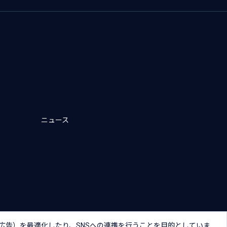
ニュース
キー（Cookie）プリファレンス
広告）を最適化したり、SNSへの連携を行うことを目的としていま