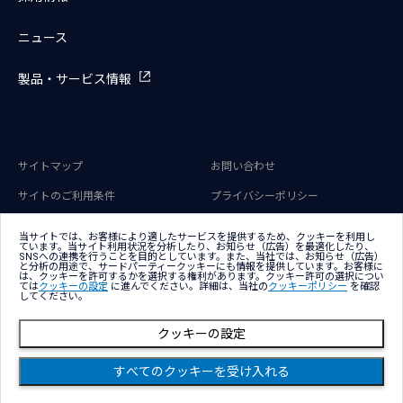
ニュース
製品・サービス情報
サイトマップ
お問い合わせ
サイトのご利用条件
プライバシーポリシー
アクセシビリティポリシー
クッキー（Cookie）ポリシー
当サイトでは、お客様により適したサービスを提供するため、クッキーを利用し
ています。当サイト利用状況を分析したり、お知らせ（広告）を最適化したり、
クッキー（Cookie）プリファレン
SNSへの連携を行うことを目的としています。また、当社では、お知らせ（広告）
ス
と分析の用途で、サードパーティークッキーにも情報を提供しています。お客様に
は、クッキーを許可するかを選択する権利があります。クッキー許可の選択につい
ては
クッキーの設定
に進んでください。詳細は、当社の
クッキーポリシー
を確認
してください。
クッキーの設定
Copyright © NTT DATA Group Corporation
すべてのクッキーを受け入れる