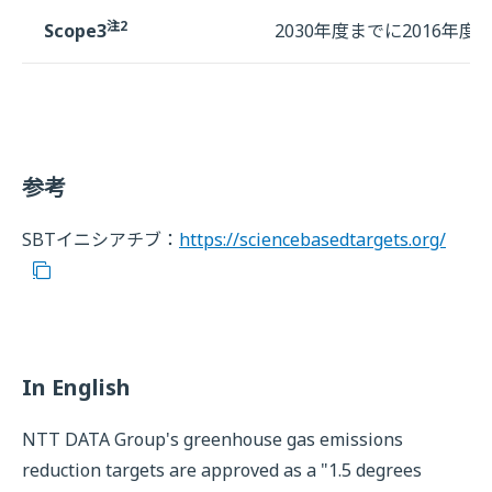
注2
Scope3
2030年度までに2016年度
参考
SBTイニシアチブ：
https://sciencebasedtargets.org/
In English
NTT DATA Group's greenhouse gas emissions
reduction targets are approved as a "1.5 degrees