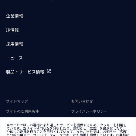
企業情報
IR情報
採用情報
ニュース
製品・サービス情報
サイトマップ
お問い合わせ
サイトのご利用条件
プライバシーポリシー
アクセシビリティポリシー
クッキー（Cookie）ポリシー
当サイトでは、お客様により適したサービスを提供するため、クッキーを利用し
ています。当サイト利用状況を分析したり、お知らせ（広告）を最適化したり、
クッキー（Cookie）プリファレン
SNSへの連携を行うことを目的としています。また、当社では、お知らせ（広告）
ス
と分析の用途で、サードパーティークッキーにも情報を提供しています。お客様に