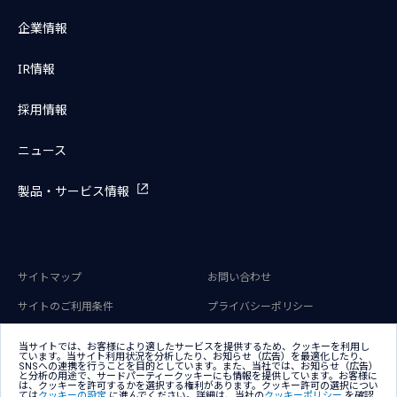
企業情報
IR情報
採用情報
ニュース
製品・サービス情報
サイトマップ
お問い合わせ
サイトのご利用条件
プライバシーポリシー
アクセシビリティポリシー
クッキー（Cookie）ポリシー
当サイトでは、お客様により適したサービスを提供するため、クッキーを利用し
ています。当サイト利用状況を分析したり、お知らせ（広告）を最適化したり、
クッキー（Cookie）プリファレン
SNSへの連携を行うことを目的としています。また、当社では、お知らせ（広告）
ス
と分析の用途で、サードパーティークッキーにも情報を提供しています。お客様に
は、クッキーを許可するかを選択する権利があります。クッキー許可の選択につい
ては
クッキーの設定
に進んでください。詳細は、当社の
クッキーポリシー
を確認