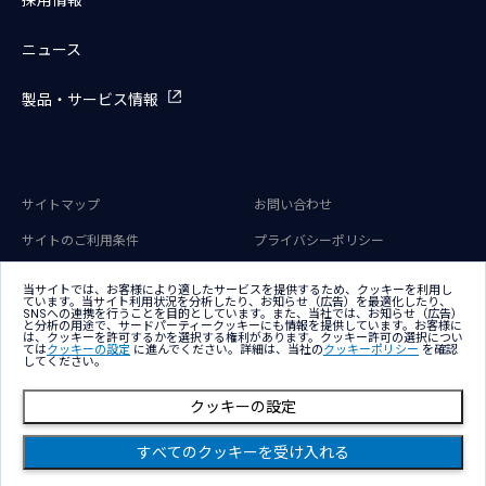
ニュース
製品・サービス情報
サイトマップ
お問い合わせ
サイトのご利用条件
プライバシーポリシー
アクセシビリティポリシー
クッキー（Cookie）ポリシー
当サイトでは、お客様により適したサービスを提供するため、クッキーを利用し
ています。当サイト利用状況を分析したり、お知らせ（広告）を最適化したり、
クッキー（Cookie）プリファレン
SNSへの連携を行うことを目的としています。また、当社では、お知らせ（広告）
ス
と分析の用途で、サードパーティークッキーにも情報を提供しています。お客様に
は、クッキーを許可するかを選択する権利があります。クッキー許可の選択につい
ては
クッキーの設定
に進んでください。詳細は、当社の
クッキーポリシー
を確認
してください。
クッキーの設定
Copyright © NTT DATA Group Corporation
すべてのクッキーを受け入れる