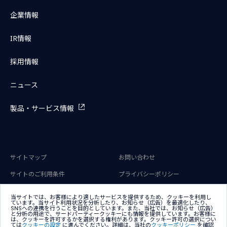
企業情報
IR情報
採用情報
ニュース
製品・サービス情報
サイトマップ
お問い合わせ
サイトのご利用条件
プライバシーポリシー
アクセシビリティポリシー
クッキー（Cookie）ポリシー
当サイトでは、お客様により適したサービスを提供するため、クッキーを利用し
ています。当サイト利用状況を分析したり、お知らせ（広告）を最適化したり、
クッキー（Cookie）プリファレン
SNSへの連携を行うことを目的としています。また、当社では、お知らせ（広告）
ス
と分析の用途で、サードパーティークッキーにも情報を提供しています。お客様に
は、クッキーを許可するかを選択する権利があります。クッキー許可の選択につい
ては
クッキーの設定
に進んでください。詳細は、当社の
クッキーポリシー
を確認