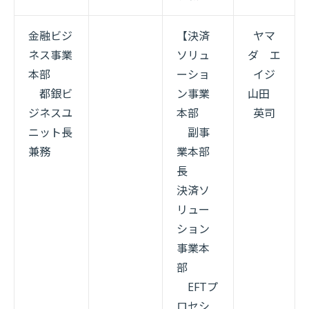
金融ビジ
【決済
ヤマ
ネス事業
ソリュ
ダ エ
本部
ーショ
イジ
都銀ビ
ン事業
山田
ジネスユ
本部
英司
ニット長
副事
兼務
業本部
長
決済ソ
リュー
ション
事業本
部
EFTプ
ロセシ