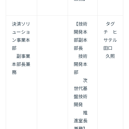
決済ソリ
【技術
タグ
ューショ
開発本
チ ヒ
ン事業本
部副本
サテル
部
部長
田口
副事業
技術
久照
本部長兼
開発本
務
部
次
世代基
盤技術
開発
推
進室長
兼務】