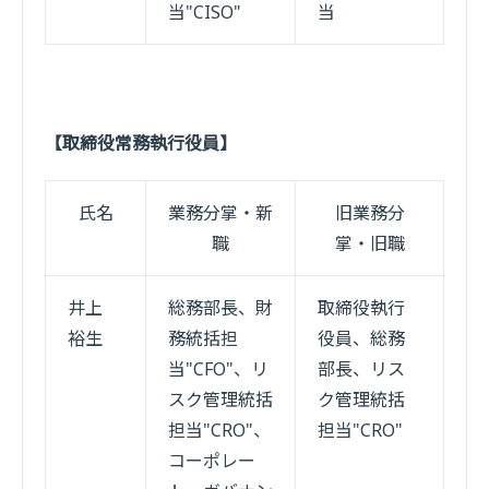
当"CISO"
当
【取締役常務執行役員】
氏名
業務分掌・新
旧業務分
職
掌・旧職
井上
総務部長、財
取締役執行
裕生
務統括担
役員、総務
当"CFO"、リ
部長、リス
スク管理統括
ク管理統括
担当"CRO"、
担当"CRO"
コーポレー