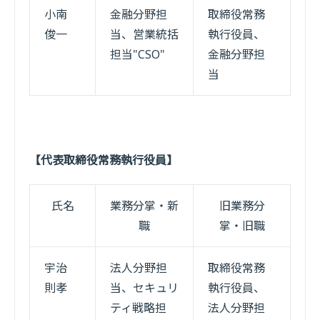
小南
金融分野担
取締役常務
俊一
当、営業統括
執行役員、
担当"CSO"
金融分野担
当
【代表取締役常務執行役員】
氏名
業務分掌・新
旧業務分
職
掌・旧職
宇治
法人分野担
取締役常務
則孝
当、セキュリ
執行役員、
ティ戦略担
法人分野担