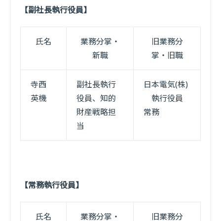
【副社長執行役員】
氏名
業務分掌・
旧業務分
新職
掌・旧職
寺西
副社長執行
日本電気(株)
英機
役員、知的
執行役員
財産戦略担
常務
当
【常務執行役員】
氏名
業務分掌・
旧業務分