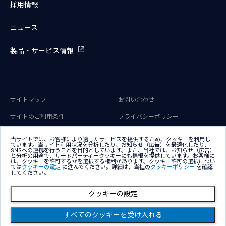
採用情報
ニュース
製品・サービス情報
サイトマップ
お問い合わせ
サイトのご利用条件
プライバシーポリシー
アクセシビリティポリシー
クッキー（Cookie）ポリシー
当サイトでは、お客様により適したサービスを提供するため、クッキーを利用し
ています。当サイト利用状況を分析したり、お知らせ（広告）を最適化したり、
クッキー（Cookie）プリファレン
SNSへの連携を行うことを目的としています。また、当社では、お知らせ（広告）
ス
と分析の用途で、サードパーティークッキーにも情報を提供しています。お客様に
は、クッキーを許可するかを選択する権利があります。クッキー許可の選択につい
ては
クッキーの設定
に進んでください。詳細は、当社の
クッキーポリシー
を確認
してください。
クッキーの設定
Copyright © NTT DATA Group Corporation
すべてのクッキーを受け入れる