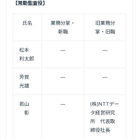
【常勤監査役】
氏名
業務分掌・
旧業務分
新職
掌・旧職
松本
—
—
利太郎
芳賀
—
—
光雄
若山
—
(株)NTTデー
彰
タ経営研究
所 代表取
締役社長