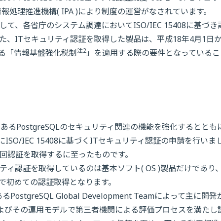
処理推進機構( IPA )により制度の運営がなされています。
、各省庁のシステム調達においてISO/IEC 15408に基づき
、ITセキュリティ認証を取得した製品は、平成18年4月1日
注2
れる「情報基盤強化税制
」を適用する際の要件となっているこ
るPostgreSQLのセキュリティ関連の機能を強化するととも
SO/IEC 15408に基づくITセキュリティ認証の申請を行いま
回認証を取得するに至ったものです。
ィ認証を取得しているのは基本ソフト( OS )製品だけであり
で初めての認証取得となります。
stgreSQL Global Development Teamによって主に開
QLおよびその運用モデルで第三者機関による評価プロセスを満たし