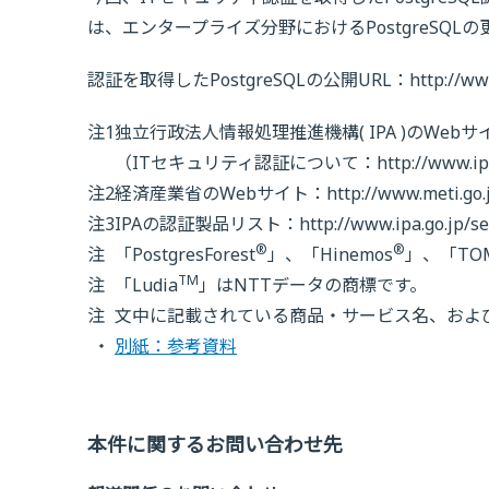
は、エンタープライズ分野におけるPostgreSQ
認証を取得したPostgreSQLの公開URL：http://www.nttd
注1
独立行政法人情報処理推進機構( IPA )のWebサ
（ITセキュリティ認証について：http://www.ipa.go.j
注2
経済産業省のWebサイト：http://www.meti.go.jp/pol
注3
IPAの認証製品リスト：http://www.ipa.go.jp/securit
®
®
注
「PostgresForest
」、「Hinemos
」、「TO
TM
注
「Ludia
」はNTTデータの商標です。
注
文中に記載されている商品・サービス名、およ
別紙：参考資料
本件に関するお問い合わせ先