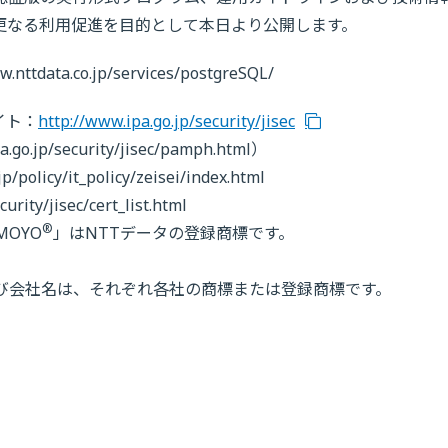
Lの更なる利用促進を目的として本日より公開します。
ata.co.jp/services/postgreSQL/
イト：
http://www.ipa.go.jp/security/jisec
p/security/jisec/pamph.html）
icy/it_policy/zeisei/index.html
y/jisec/cert_list.html
®
MOYO
」はNTTデータの登録商標です。
び会社名は、それぞれ各社の商標または登録商標です。