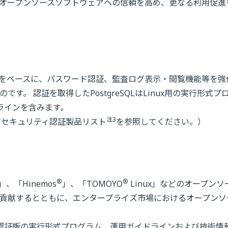
オープンソースソフトウェアへの信頼を高め、更なる利用促進
】
QL 8.1 をベースに、パスワード認証、監査ログ表示・閲覧機能等を
。 認証を取得したPostgreSQLはLinux用の実行形式プ
ドラインを含みます。
注3
のITセキュリティ認証製品リスト
を参照してください。）
®
®
」、「Hinemos
」、「TOMOYO
Linux」などのオープンソ
貢献するとともに、エンタープライズ市場におけるオープンソ
SQL認証版の実行形式プログラム、運用ガイドラインおよび技術情