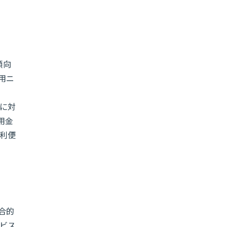
傾向
用ニ
信に対
用金
利便
合的
ービス