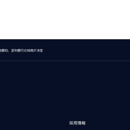
ス」地銀初、足利銀行の採用が決定
採用情報