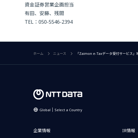
資金証券営業企画担当
有田、安藤、残間
TEL：050-5546-2394
ホーム
ニュース
「Zaimon e-Taxデータ受付サービ
Global
Select a Country
企業情報
IR情報