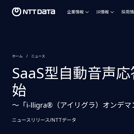
企業情報
IR情報
採用情
ホーム
ニュース
SaaS型自動音声
始
〜「i-lligra®（アイリグラ）オ
ニュースリリース/NTTデータ