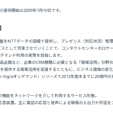
ビス提供開始は2009年7月10日です。
開】
ニー基盤をNTTデータの設備で提供し、プレゼンス（対応状況）管
ービスとして充実させていくことで、コンタクトセンターのロケ
デマンド利用の実現を目指します。
品企画など、企業のCRM戦略に必要となる「情報活用」分野
を提供する情報活用を促進するとともに、ビジネス環境の変化
lligraオンデマンド」シリーズで2012年度末までに20億円の
。ソフトウエアの機能をネットワークを介して利用するサービス形態。
onse。音声自動応答装置。主に電話の応答と音声による情報の入出力や対話