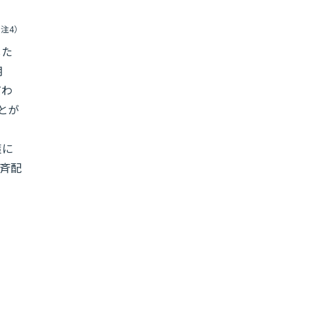
注4）
した
期
だわ
とが
策に
斉配