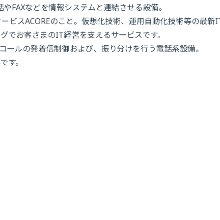
ation。電話やFAXなどを情報システムと連結させる設備。
通IT基盤サービスACOREのこと。仮想化技術、運用自動化技術等の最新I
グでお客さまのIT経営を支えるサービスです。
e。内外からのコールの発着信制御および、振り分けを行う電話系設備。
標です。