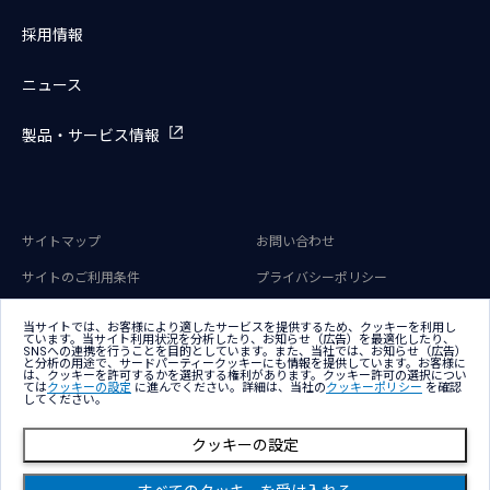
採用情報
ニュース
製品・サービス情報
サイトマップ
お問い合わせ
サイトのご利用条件
プライバシーポリシー
アクセシビリティポリシー
クッキー（Cookie）ポリシー
当サイトでは、お客様により適したサービスを提供するため、クッキーを利用し
ています。当サイト利用状況を分析したり、お知らせ（広告）を最適化したり、
クッキー（Cookie）プリファレン
SNSへの連携を行うことを目的としています。また、当社では、お知らせ（広告）
ス
と分析の用途で、サードパーティークッキーにも情報を提供しています。お客様に
は、クッキーを許可するかを選択する権利があります。クッキー許可の選択につい
ては
クッキーの設定
に進んでください。詳細は、当社の
クッキーポリシー
を確認
してください。
クッキーの設定