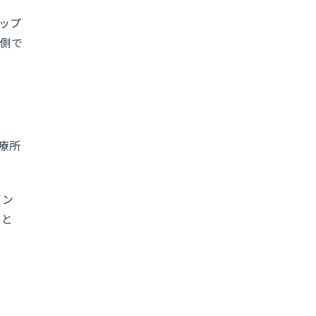
ップ
側で
療所
イン
こと