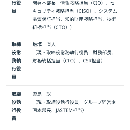
行役
開発本部長 情報戦略担当（CIO）、セ
員
キュリティ戦略担当（CISO）、システム
品質保証担当、知的財産戦略担当、技術
統括担当（CTO））
取締
塩塚 直人
役常
（現・取締役常務執行役員 財務部長、
務執
財務統括担当（CFO）、CSR担当）
行役
員
取締
栗島 聡
役執
（現・取締役執行役員 グループ経営企
行役
画本部長、JASTEM担当）
員