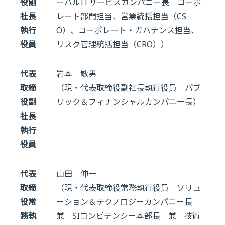
役副
ーバルITサービスカンパニー長 コーポ
社長
レート部門担当、営業統括担当（CS
執行
O）、コーポレート・ガバナンス担当、
役員
リスク管理統括担当（CRO））
代表
岩本 敏男
取締
（現・代表取締役副社長執行役員 パブ
役副
リック＆フィナンシャルカンパニー長）
社長
執行
役員
代表
山田 伸一
取締
（現・代表取締役常務執行役員 ソリュ
役常
ーション＆テクノロジーカンパニー長
務執
兼 SIコンピテンシー本部長 兼 技術