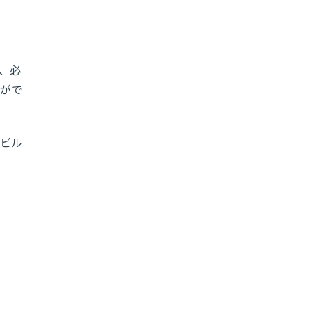
、必
がで
ビル