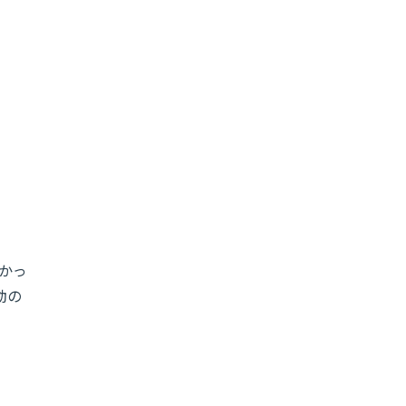
かっ
動の