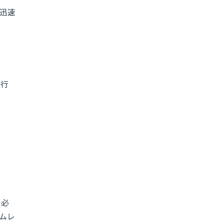
迅速
現行
ら必
ムレ