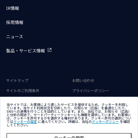
IR情報
採用情報
ニュース
製品・サービス情報
サイトマップ
お問い合わせ
サイトのご利用条件
プライバシーポリシー
アクセシビリティポリシー
クッキー（Cookie）ポリシー
当サイトでは、お客様により適したサービスを提供するため、クッキーを利用し
ています。当サイト利用状況を分析したり、お知らせ（広告）を最適化したり、
クッキー（Cookie）プリファレン
SNSへの連携を行うことを目的としています。また、当社では、お知らせ（広告）
ス
と分析の用途で、サードパーティークッキーにも情報を提供しています。お客様に
は、クッキーを許可するかを選択する権利があります。クッキー許可の選択につい
ては
クッキーの設定
に進んでください。詳細は、当社の
クッキーポリシー
を確認
してください。