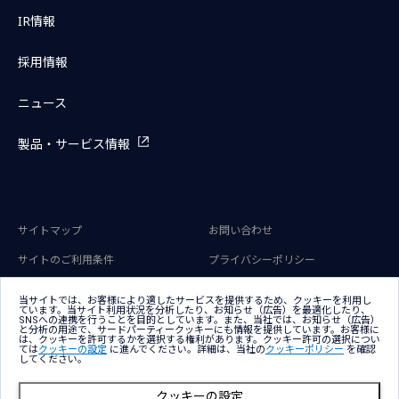
IR情報
採用情報
ニュース
製品・サービス情報
サイトマップ
お問い合わせ
サイトのご利用条件
プライバシーポリシー
アクセシビリティポリシー
クッキー（Cookie）ポリシー
当サイトでは、お客様により適したサービスを提供するため、クッキーを利用し
ています。当サイト利用状況を分析したり、お知らせ（広告）を最適化したり、
クッキー（Cookie）プリファレン
SNSへの連携を行うことを目的としています。また、当社では、お知らせ（広告）
ス
と分析の用途で、サードパーティークッキーにも情報を提供しています。お客様に
は、クッキーを許可するかを選択する権利があります。クッキー許可の選択につい
ては
クッキーの設定
に進んでください。詳細は、当社の
クッキーポリシー
を確認
してください。
クッキーの設定